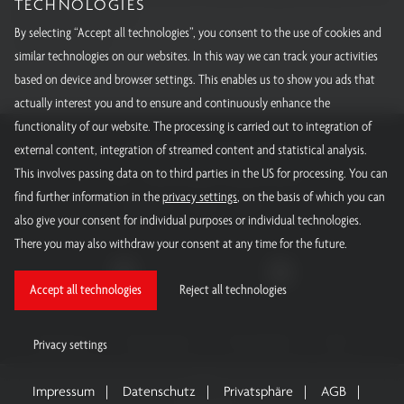
TECHNOLOGIES
fier dans le monde entier.
By selecting “Accept all technologies”, you consent to the use of cookies and
Tous nos certificats
similar technologies on our websites. In this way we can track your activities
based on device and browser settings. This enables us to show you ads that
actually interest you and to ensure and continuously enhance the
functionality of our website. The processing is carried out to integration of
RÖSSEL-Messtechnik GmbH
external content, integration of streamed content and statistical analysis.
This involves passing data on to third parties in the US for processing. You can
E-mail :
info@roessel-messtechnik.de
find further information in the
privacy settings
, on the basis of which you can
Téléphone :
0800 - 15000 - 10
also give your consent for individual purposes or individual technologies.
There you may also withdraw your consent at any time for the future.
Accept all technologies
Reject all technologies
Impressum
Datenschutz
Privatsphäre
AGB
Privacy settings
Impressum
Datenschutz
Privatsphäre
AGB
QUICK-LINKS